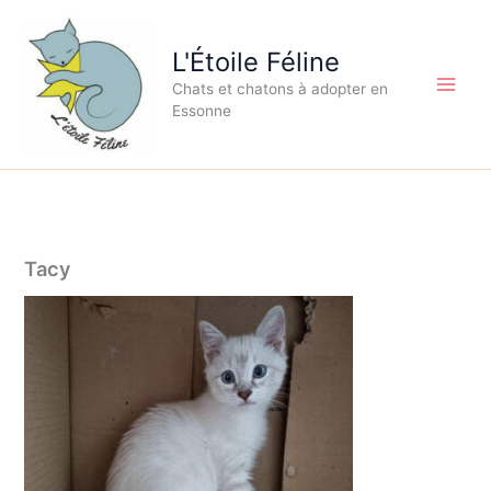
Aller
au
L'Étoile Féline
contenu
Chats et chatons à adopter en
Essonne
Tacy