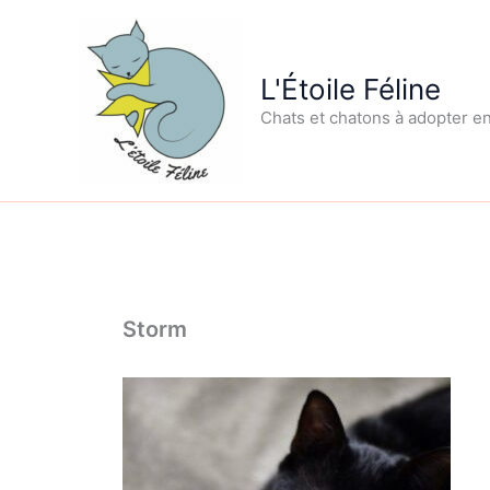
Aller
au
contenu
L'Étoile Féline
Chats et chatons à adopter e
Storm