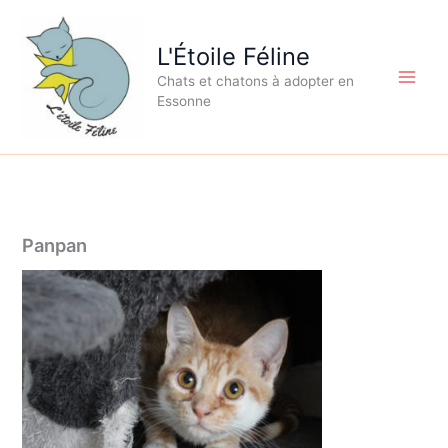
Aller
au
L'Étoile Féline
contenu
Chats et chatons à adopter en
Essonne
Panpan