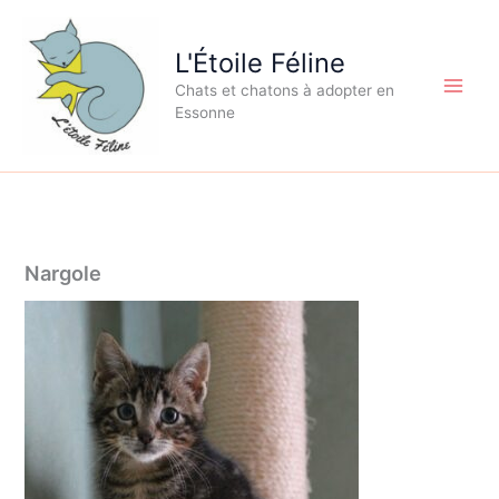
Aller
au
L'Étoile Féline
contenu
Chats et chatons à adopter en
Essonne
Nargole