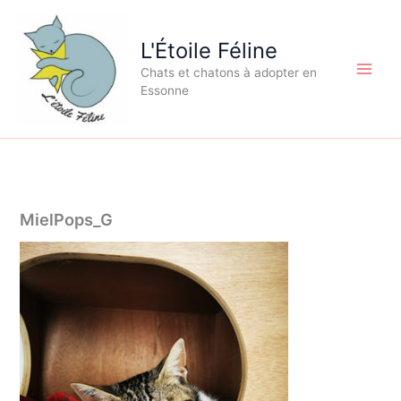
Aller
au
L'Étoile Féline
contenu
Chats et chatons à adopter en
Essonne
MielPops_G