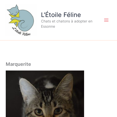
Aller
au
L'Étoile Féline
contenu
Chats et chatons à adopter en
Essonne
Marquerite