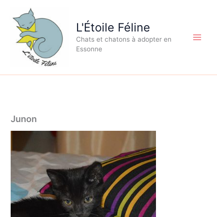
Aller
au
L'Étoile Féline
contenu
Chats et chatons à adopter en
Essonne
Junon