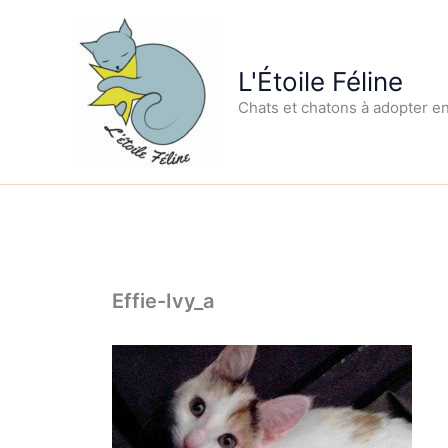
Aller
au
contenu
L'Étoile Féline
Chats et chatons à adopter e
Effie-Ivy_a