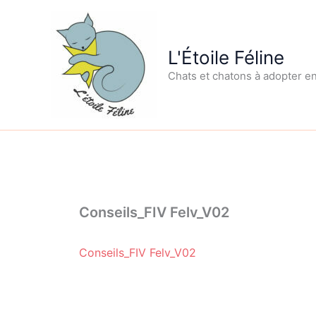
Aller
au
contenu
L'Étoile Féline
Chats et chatons à adopter e
Conseils_FIV Felv_V02
Conseils_FIV Felv_V02