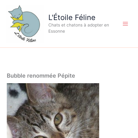
Aller
au
L'Étoile Féline
contenu
Chats et chatons à adopter en
Essonne
Bubble renommée Pépite