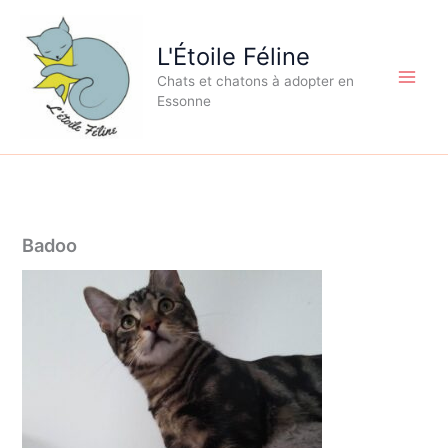
Aller
au
L'Étoile Féline
contenu
Chats et chatons à adopter en
Essonne
Badoo