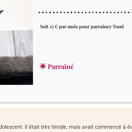
Soit 15 € par mois pour parrainer Tomi
🌟 Parrainé
dolescent. Il était très timide, mais avait commencé à é