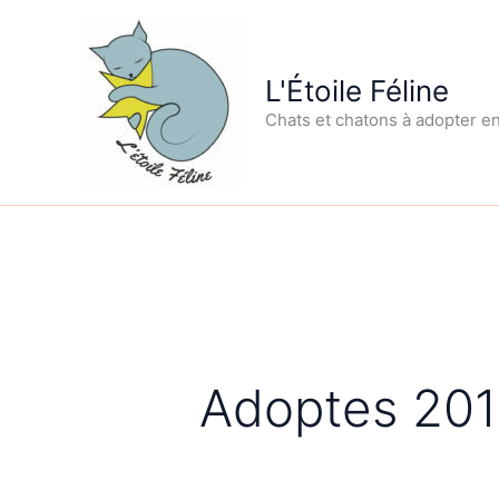
Aller
au
contenu
L'Étoile Féline
Chats et chatons à adopter e
Adoptes 20